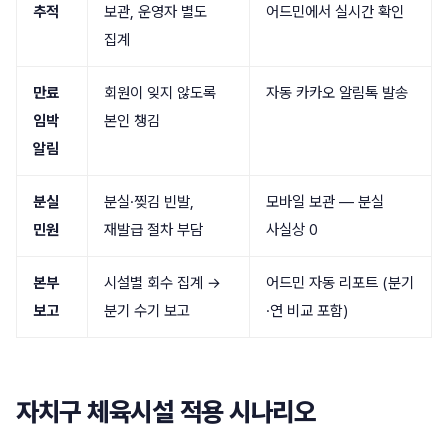
추적
보관, 운영자 별도
어드민에서 실시간 확인
집계
만료
회원이 잊지 않도록
자동 카카오 알림톡 발송
임박
본인 챙김
알림
분실
분실·찢김 빈발,
모바일 보관 — 분실
민원
재발급 절차 부담
사실상 0
본부
시설별 회수 집계 →
어드민 자동 리포트 (분기
보고
분기 수기 보고
·연 비교 포함)
자치구 체육시설 적용 시나리오