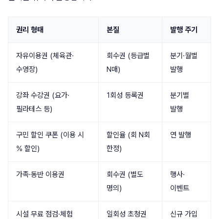
권리 형태
본질
발행 주기
자유이용권 (체육관·
회수권 (등급별
분기·월별
수영장)
N매)
발행
강좌 수강권 (요가·
1회성 등록권
분기별
필라테스 등)
발행
구민 할인 쿠폰 (이용 시
할인율 (회 N회
연 발행
% 할인)
한정)
가족·동반 이용권
회수권 (별도
행사·
명의)
이벤트
시설 무료 점검·체험
일회성 초청권
신규 가입