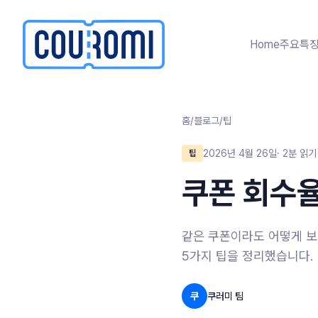
본문으로 건너뛰기
Home
주요특
홈
/
블로그
/
팁
2026년 4월 26일
·
2
분 읽기
팁
쿠폰 회수율
같은 쿠폰이라도 어떻게 보
5가지 팁을 정리했습니다.
쿠
쿠러미 팀