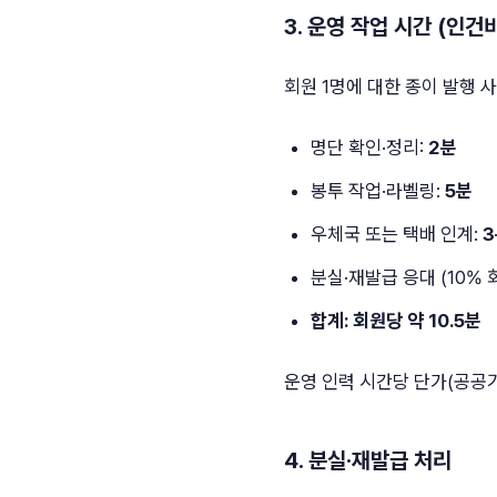
3. 운영 작업 시간 (인건
회원 1명에 대한 종이 발행 
명단 확인·정리:
2분
봉투 작업·라벨링:
5분
우체국 또는 택배 인계:
3
분실·재발급 응대 (10% 
합계: 회원당 약 10.5분
운영 인력 시간당 단가(공공
4. 분실·재발급 처리