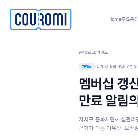
본문으로 건너뛰기
Home
주요특
홈
/
블로그
/
가이드
2026년 5월 9일
·
7
분 
가이드
멤버십 갱신
만료 알림의
자치구 문화재단·시설관리공
근거가 되는 이유와, 모바