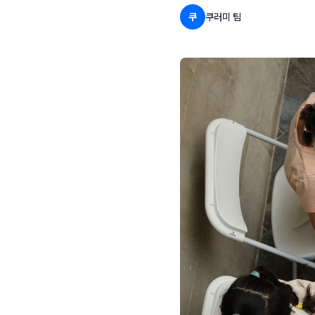
쿠
쿠러미 팀