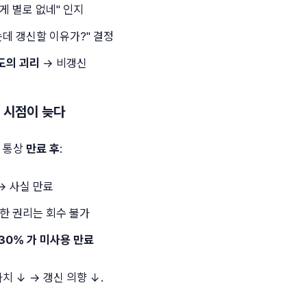
게 별로 없네" 인지
는데 갱신할 이유가?" 결정
도의 괴리
→ 비갱신
지 시점이 늦다
 통상
만료 후
:
→ 사실 만료
 한 권리는 회수 불가
30% 가 미사용 만료
치 ↓ → 갱신 의향 ↓.